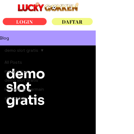
LOGIN
DAFTAR
Blog
demo slot gratis
All Posts
demo
maxwin tips
demo slot gratis
slot
kemananan bermain
gratis
slot online