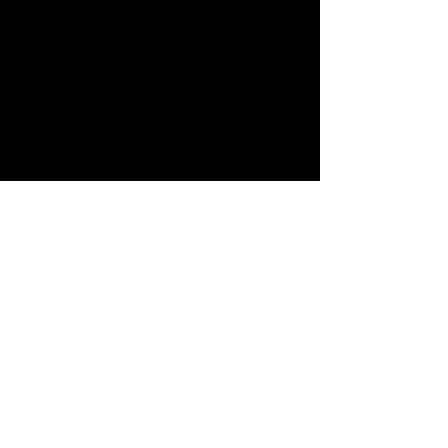
Mainkan sekarang!