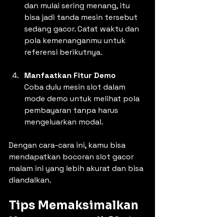
dan mulai sering menang, itu 
bisa jadi tanda mesin tersebut 
sedang gacor. Catat waktu dan 
pola kemenanganmu untuk 
referensi berikutnya.
Manfaatkan Fitur Demo
Coba dulu mesin slot dalam 
mode demo untuk melihat pola 
pembayaran tanpa harus 
mengeluarkan modal.
Dengan cara-cara ini, kamu bisa 
mendapatkan bocoran slot gacor 
malam ini yang lebih akurat dan bisa 
diandalkan.
Tips Memaksimalkan 