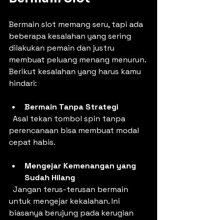
Bermain slot memang seru, tapi ada 
beberapa kesalahan yang sering 
dilakukan pemain dan justru 
membuat peluang menang menurun. 
Berikut kesalahan yang harus kamu 
hindari:
Bermain Tanpa Strategi
  Asal tekan tombol spin tanpa 
perencanaan bisa membuat modal 
cepat habis.
Mengejar Kemenangan yang 
Sudah Hilang
  Jangan terus-terusan bermain 
untuk mengejar kekalahan. Ini 
biasanya berujung pada kerugian 