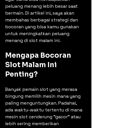
peluang menang lebih besar saat 
bermain. Di artikel ini, saya akan 
membahas berbagai strategi dan 
bocoran yang bisa kamu gunakan 
untuk meningkatkan peluang 
menang di slot malam ini.
Mengapa Bocoran 
Slot Malam Ini 
Penting?
Banyak pemain slot yang merasa 
bingung memilih mesin mana yang 
paling menguntungkan. Padahal, 
ada waktu-waktu tertentu di mana 
mesin slot cenderung "gacor" atau 
lebih sering memberikan 