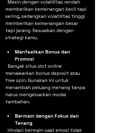
  Mesin dengan volatilitas rendah 
memberikan kemenangan kecil tapi 
sering, sedangkan volatilitas tinggi 
memberikan kemenangan besar 
tapi jarang. Sesuaikan dengan 
strategi kamu.
Manfaatkan Bonus dan 
Promosi
  Banyak situs slot online 
menawarkan bonus deposit atau 
free spin. Gunakan ini untuk 
menambah peluang menang tanpa 
harus mengeluarkan modal 
tambahan.
Bermain dengan Fokus dan 
Tenang
  Hindari bermain saat emosi tidak 