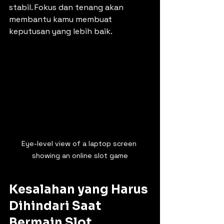
stabil. Fokus dan tenang akan 
membantu kamu membuat 
keputusan yang lebih baik.
Eye-level view of a laptop screen 
showing an online slot game
Kesalahan yang Harus 
Dihindari Saat 
Bermain Slot