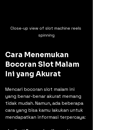
Close-up view of slot machine reels 
spinning
Cara Menemukan 
Bocoran Slot Malam 
Ini yang Akurat
Mencari bocoran slot malam ini 
yang benar-benar akurat memang 
tidak mudah. Namun, ada beberapa 
cara yang bisa kamu lakukan untuk 
mendapatkan informasi terpercaya: