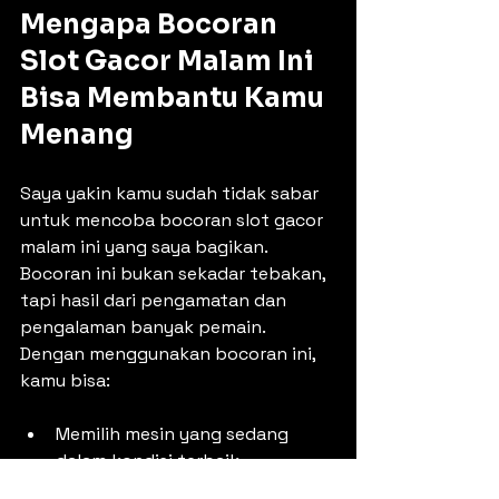
Mengapa Bocoran 
Slot Gacor Malam Ini 
Bisa Membantu Kamu 
Menang
Saya yakin kamu sudah tidak sabar 
untuk mencoba bocoran slot gacor 
malam ini yang saya bagikan. 
Bocoran ini bukan sekadar tebakan, 
tapi hasil dari pengamatan dan 
pengalaman banyak pemain. 
Dengan menggunakan bocoran ini, 
kamu bisa:
Memilih mesin yang sedang 
dalam kondisi terbaik  
Menentukan waktu bermain 