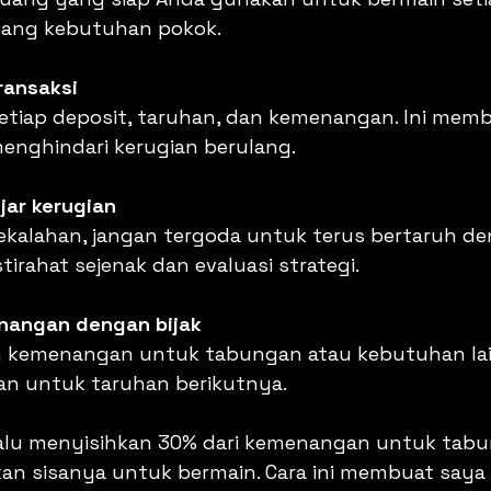
ang kebutuhan pokok.
ransaksi
menghindari kerugian berulang.
ar kerugian
tirahat sejenak dan evaluasi strategi.
nangan dengan bijak
n untuk taruhan berikutnya.
lalu menyisihkan 30% dari kemenangan untuk tab
 sisanya untuk bermain. Cara ini membuat saya 