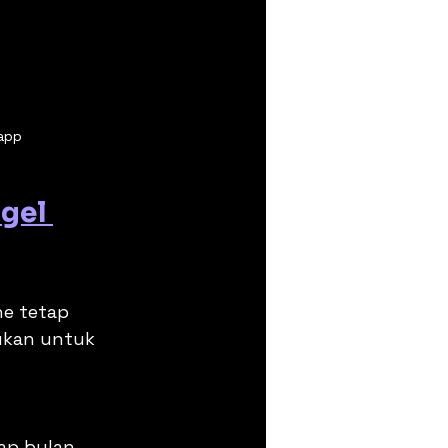
 app
gel 
e tetap 
ukan untuk 