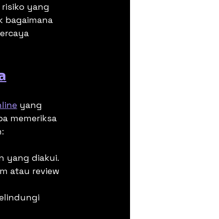
risiko yang 
ik bagaimana 
percaya 
a
nline
 yang 
pa memeriksa 
:
an yang diakui.
m atau review 
elindungi 