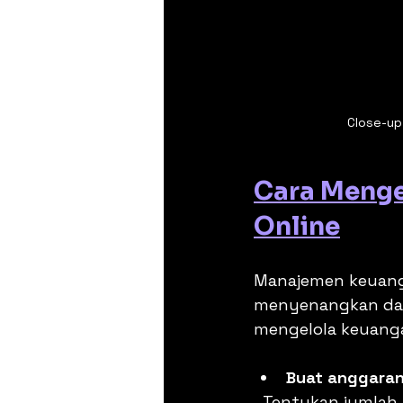
Close-up
Cara Menge
Online
Manajemen keuanga
menyenangkan dan 
mengelola keuang
Buat anggaran
  Tentukan jumlah uang yang siap Anda gunakan untuk bermain setiap bulan. 