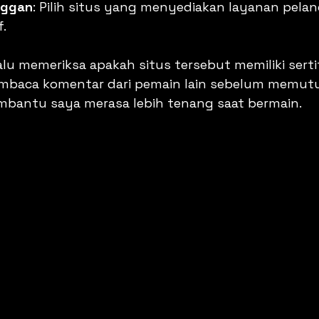
nggan
: Pilih situs yang menyediakan layanan pela
.
alu memeriksa apakah situs tersebut memiliki sertif
baca komentar dari pemain lain sebelum memut
mbantu saya merasa lebih tenang saat bermain.