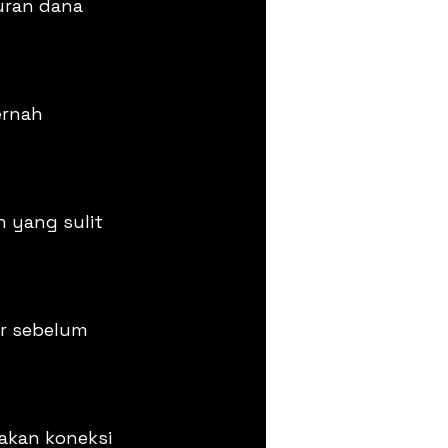
ran dana 
rnah 
 yang sulit 
ar sebelum 
akan koneksi 