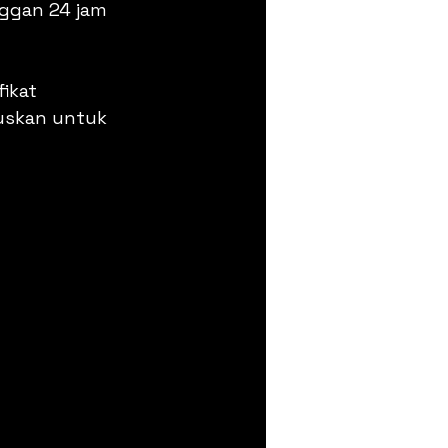
nggan 24 jam 
ikat 
uskan untuk 