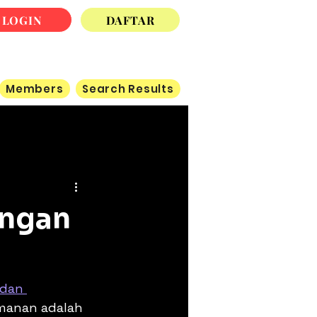
LOGIN
DAFTAR
Members
Search Results
engan
dan 
amanan adalah 