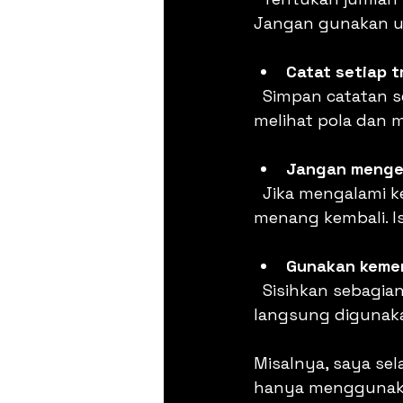
Jangan gunakan u
Catat setiap t
  Simpan catatan setiap deposit, taruhan, dan kemenangan. Ini membantu Anda 
melihat pola dan 
Jangan mengej
  Jika mengalami kekalahan, jangan tergoda untuk terus bertaruh dengan harapan 
menang kembali. Is
Gunakan keme
  Sisihkan sebagian kemenangan untuk tabungan atau kebutuhan lain, jangan 
langsung digunaka
Misalnya, saya se
hanya menggunakan