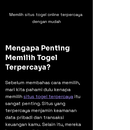
Memilih situs togel online terpercaya 
dengan mudah
Mengapa Penting 
Memilih Togel 
Terpercaya?
Sebelum membahas cara memilih, 
mari kita pahami dulu kenapa 
memilih 
situs togel terpercaya
 itu 
sangat penting. Situs yang 
terpercaya menjamin keamanan 
data pribadi dan transaksi 
keuangan kamu. Selain itu, mereka 